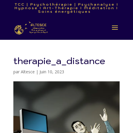
TCC | Psychothérapie | Psychanalyse I
Hypnose I Art-Thérapie I Méditation I
Soins énergétiques
therapie_a_distance
par
Altesce
|
Juin 10, 2023